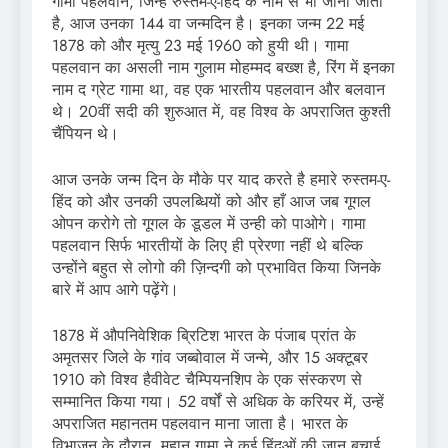
गामा पहलवान, जिन्हें रुस्तम-ए-हिंद के नाम से भी जाना जाता
है, आज उनका 144 वा जन्मदिन है। इनका जन्म 22 मई
1878 को और मृत्यु 23 मई 1960 को हुयी थी। गामा
पहलवान का असली नाम गुलाम मोहम्मद बख्श है, रिंग में इनका
नाम द ग्रेट गामा था, वह एक भारतीय पहलवान और बलवान
थे। 20वीं सदी की शुरुआत में, वह विश्व के अपराजित कुश्ती
चैंपियन थे।
आज उनके जन्म दिन के मौके पर याद करते है हमारे रुस्तम-ए-
हिंद को और उनकी उपलब्धियों को और हाँ आज जब गूगल
ओपन करोगे तो गूगल के डूडल में उन्ही को पाओगे। गामा
पहलवान सिर्फ भारतीयों के लिए ही प्रेरणा नहीं थे बल्कि
उन्होंने बहुत से लोगो की ज़िन्दगी को प्रभावित किया जिनके
बारे में आप आगे पढ़ेंगे।
1878 में औपनिवेशिक ब्रिटिश भारत के पंजाब प्रांत के
अमृतसर जिले के गांव जब्बोवाल में जन्मे, और 15 अक्टूबर
1910 को विश्व हैवीवेट चैम्पियनशिप के एक संस्करण से
सम्मानित किया गया। 52 वर्षों से अधिक के करियर में, उन्हें
अपराजित महानतम पहलवान माना जाता है। भारत के
विभाजन के दौरान, महान गामा ने कई हिंदुओं की जान बचाई